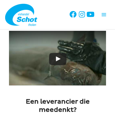
Ga
naar
Hoo
de
inhoud
Een leverancier die
meedenkt?