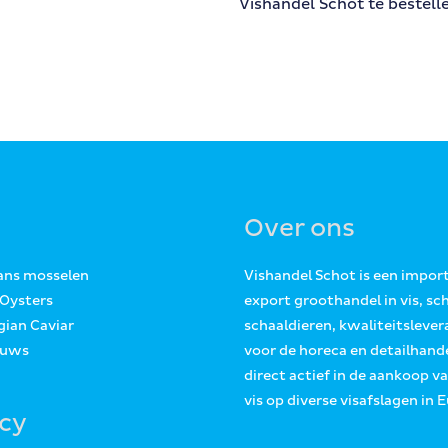
Vishandel Schot te bestell
Over ons
Jans mosselen
Vishandel Schot is een impor
 Oysters
export groothandel in vis, sc
gian Caviar
schaaldieren, kwaliteitslever
euws
voor de horeca en detailhande
direct actief in de aankoop v
vis op diverse visafslagen in 
acy