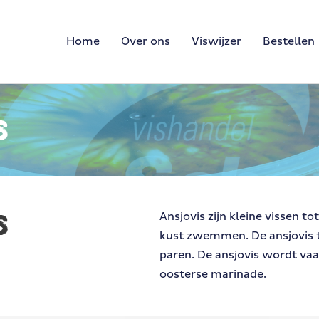
Home
Over ons
Viswijzer
Bestellen
s
s
Ansjovis zijn kleine vissen to
kust zwemmen. De ansjovis tr
paren. De ansjovis wordt vaak
oosterse marinade.