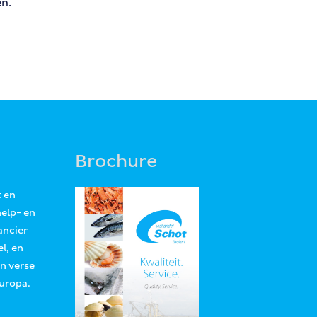
en.
Brochure
t en
help- en
ancier
l, en
an verse
Europa.