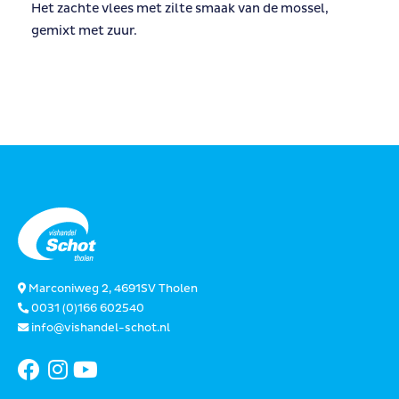
Het zachte vlees met zilte smaak van de mossel,
gemixt met zuur.
Marconiweg 2, 4691SV Tholen
0031 (0)166 602540
info@vishandel-schot.nl