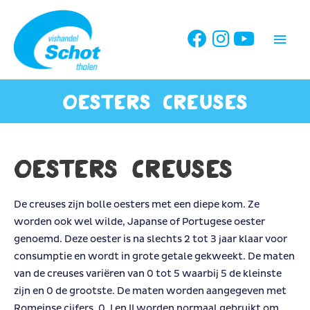
Ga
naar
Hoo
de
inhoud
Oesters creuses
Oesters creuses
De creuses zijn bolle oesters met een diepe kom. Ze
worden ook wel wilde, Japanse of Portugese oester
genoemd. Deze oester is na slechts 2 tot 3 jaar klaar voor
consumptie en wordt in grote getale gekweekt. De maten
van de creuses variëren van 0 tot 5 waarbij 5 de kleinste
zijn en 0 de grootste. De maten worden aangegeven met
Romeinse cijfers. 0, I en II worden normaal gebruikt om