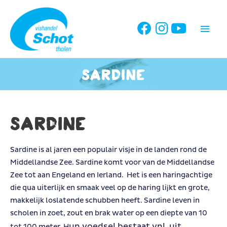
Ga
naar
Hoo
de
inhoud
Sardine
Sardine
Sardine is al jaren een populair visje in de landen rond de
Middellandse Zee. Sardine komt voor van de Middellandse
Zee tot aan Engeland en Ierland. Het is een haringachtige
die qua uiterlijk en smaak veel op de haring lijkt en grote,
makkelijk loslatende schubben heeft. Sardine leven in
scholen in zoet, zout en brak water op een diepte van 10
un voedsel bestaat vnl. uit
tot 100 meter. H