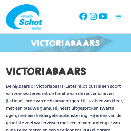
Ga
naar
Hoo
de
inhoud
Victoriabaars
Victoriabaars
De nijlbaars of Victoriabaars (Lates niloticus) is een soort
van zoetwatervis uit de familie van de reuzenbaarzen
(Latidae), orde van de baarsachtigen. Hij is zilver van kleur,
met een blauwe glans. Hij heeft uitgesproken zwarte
ogen, met een heldergele buitenste ring. Hij is een van de
grootste zoetwatervissen met een maximumlengte van
bijna twee meter, en een gewicht tot 200 kilogram.