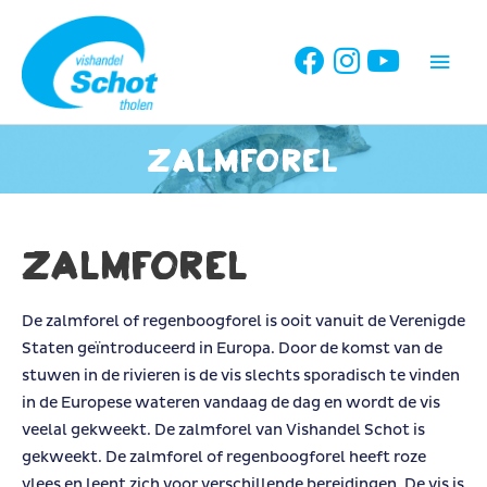
Ga
naar
Hoo
de
inhoud
Zalmforel
Zalmforel
De zalmforel of regenboogforel is ooit vanuit de Verenigde
Staten geïntroduceerd in Europa. Door de komst van de
stuwen in de rivieren is de vis slechts sporadisch te vinden
in de Europese wateren vandaag de dag en wordt de vis
veelal gekweekt. De zalmforel van Vishandel Schot is
gekweekt. De zalmforel of regenboogforel heeft roze
vlees en leent zich voor verschillende bereidingen. De vis is