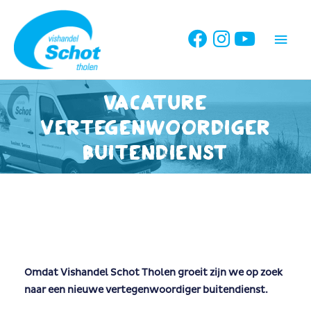
Ga
naar
Hoo
de
inhoud
Vacature
vertegenwoordiger
buitendienst
Omdat Vishandel Schot Tholen groeit zijn we op zoek
naar een nieuwe vertegenwoordiger buitendienst.