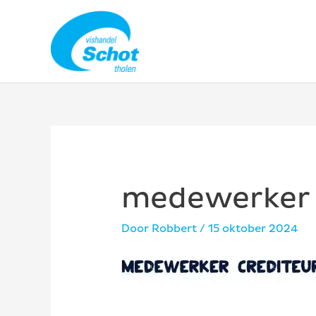
Ga
naar
de
inhoud
medewerker 
Door
Robbert
/
15 oktober 2024