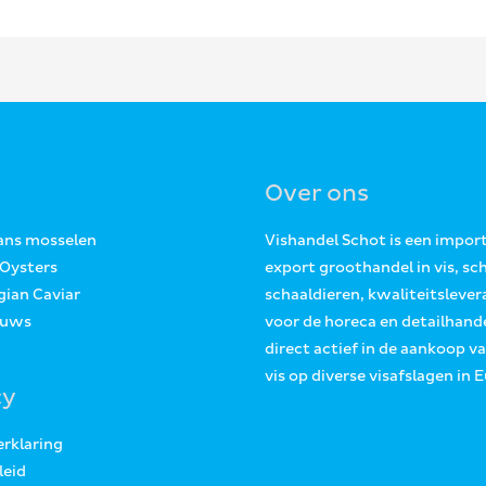
Over ons
Jans mosselen
Vishandel Schot is een impor
 Oysters
export groothandel in vis, sc
gian Caviar
schaaldieren, kwaliteitslever
euws
voor de horeca en detailhande
direct actief in de aankoop v
vis op diverse visafslagen in 
cy
erklaring
leid