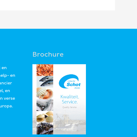
Brochure
t en
help- en
ancier
l, en
an verse
Europa.