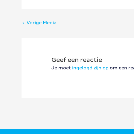
Bericht
←
Vorige Media
navigatie
Geef een reactie
Je moet
ingelogd zijn op
om een rea