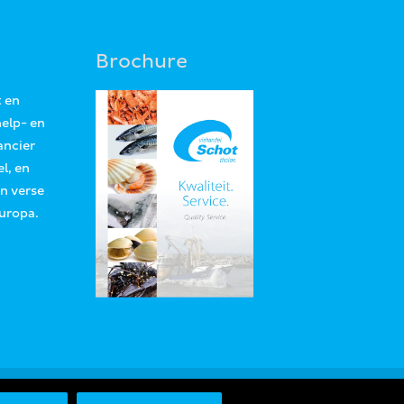
Brochure
t en
help- en
ancier
l, en
an verse
Europa.