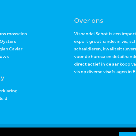
Over ons
Jans mosselen
Vishandel Schot is een impor
 Oysters
export groothandel in vis, sc
gian Caviar
schaaldieren, kwaliteitslever
euws
voor de horeca en detailhande
direct actief in de aankoop v
vis op diverse visafslagen in 
cy
erklaring
leid