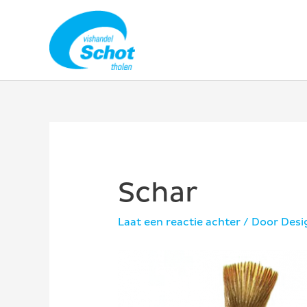
Ga
naar
de
inhoud
Schar
Laat een reactie achter
/ Door
Des