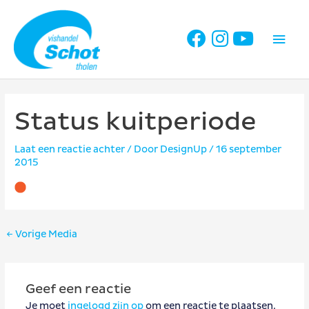
Ga
naar
Hoo
de
inhoud
Status kuitperiode
Laat een reactie achter
/ Door
DesignUp
/
16 september
2015
Bericht
←
Vorige Media
navigatie
Geef een reactie
Je moet
ingelogd zijn op
om een reactie te plaatsen.