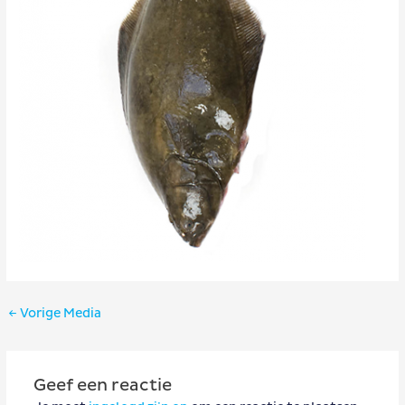
Bericht
←
Vorige Media
navigatie
Geef een reactie