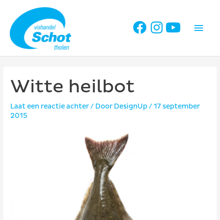
Ga
naar
Hoo
de
inhoud
Witte heilbot
Laat een reactie achter
/ Door
DesignUp
/
17 september
2015