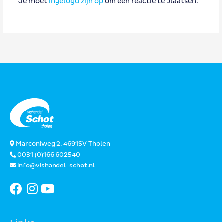
Je moet
ingelogd zijn op
om een reactie te plaatsen.
Marconiweg 2, 4691SV Tholen
0031 (0)166 602540
info@vishandel-schot.nl