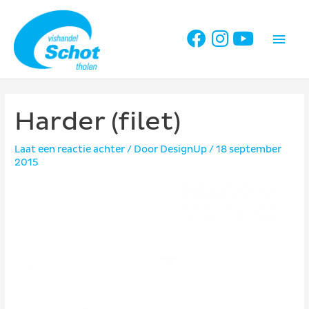
Ga
naar
Hoo
de
inhoud
Harder (filet)
Laat een reactie achter
/ Door
DesignUp
/
18 september
2015