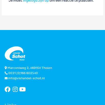
Je moet
ingelogd zijn op
om een reactie te plaatsen.
Marconiweg 2, 4691SV Tholen
0031 (0)166 602540
info@vishandel-schot.nl