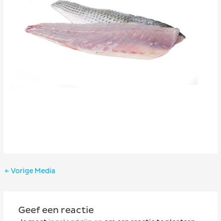
Bericht
←
Vorige Media
navigatie
Geef een reactie