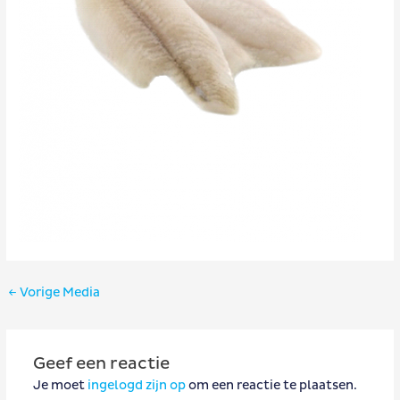
Bericht
←
Vorige Media
navigatie
Geef een reactie
Je moet
ingelogd zijn op
om een reactie te plaatsen.