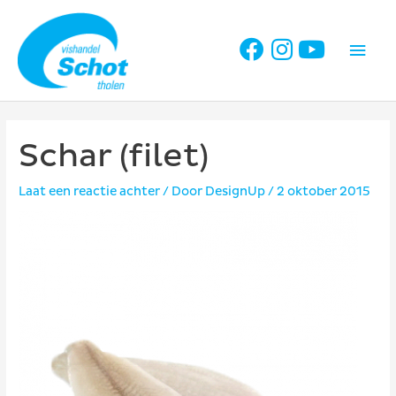
Ga
naar
Hoo
de
inhoud
Schar (filet)
Laat een reactie achter
/ Door
DesignUp
/
2 oktober 2015