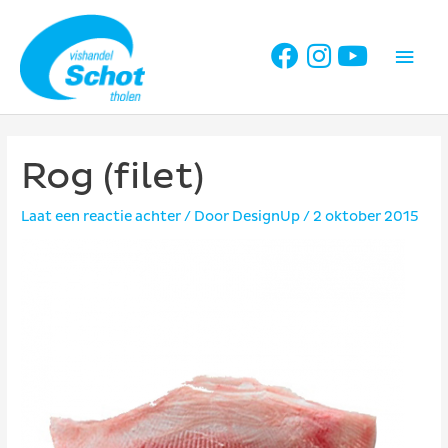
Ga
naar
Hoo
de
inhoud
Rog (filet)
Laat een reactie achter
/ Door
DesignUp
/
2 oktober 2015