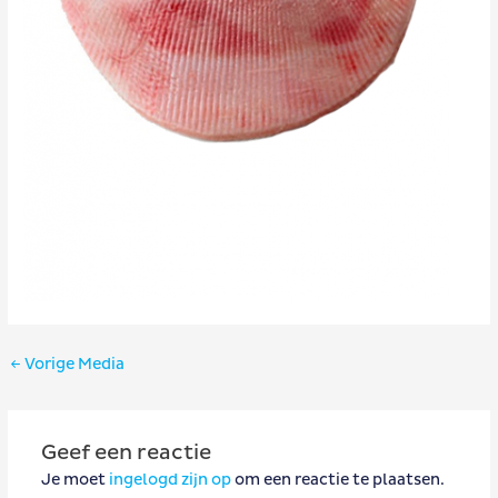
Bericht
←
Vorige Media
navigatie
Geef een reactie
Je moet
ingelogd zijn op
om een reactie te plaatsen.