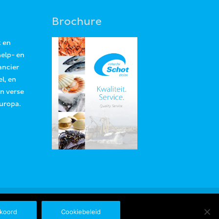
Brochure
t en
help- en
ancier
l, en
an verse
Europa.
koord
Cookiebeleid