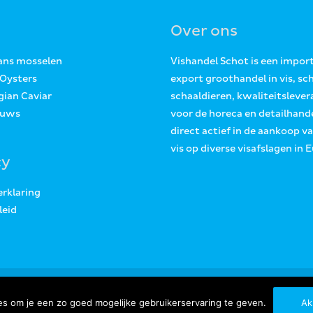
Over ons
Jans mosselen
Vishandel Schot is een impor
 Oysters
export groothandel in vis, sc
gian Caviar
schaaldieren, kwaliteitslever
euws
voor de horeca en detailhande
direct actief in de aankoop v
vis op diverse visafslagen in 
cy
erklaring
leid
Copyright © 2026
Vishandel Schot Tholen
s om je een zo goed mogelijke gebruikerservaring te geven.
Ak