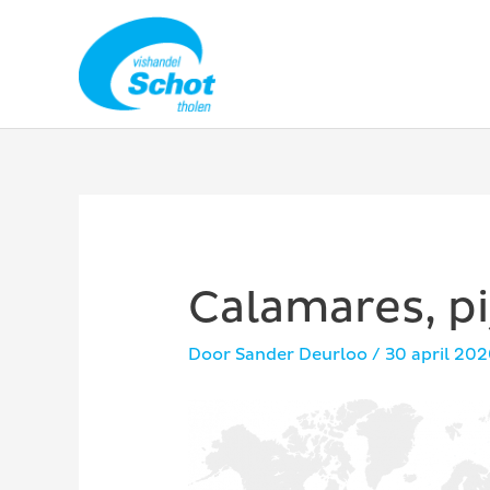
Ga
naar
de
inhoud
Calamares, pi
Door
Sander Deurloo
/
30 april 20