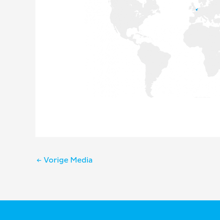
Bericht
←
Vorige Media
navigatie