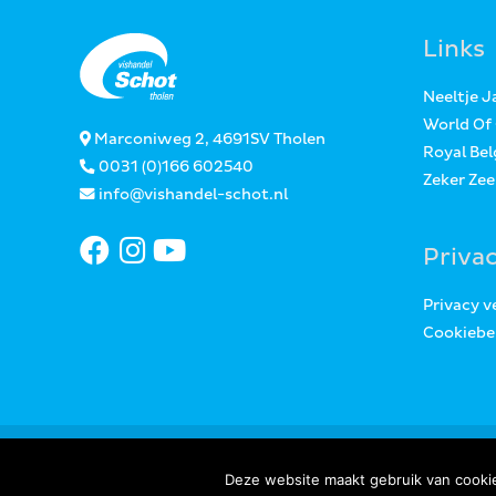
Links
Neeltje 
World Of
Marconiweg 2, 4691SV Tholen
Royal Bel
0031 (0)166 602540
Zeker Ze
info@vishandel-schot.nl
Priva
Privacy v
Cookiebe
Deze website maakt gebruik van cookie