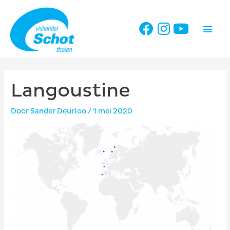
Ga
naar
Hoo
de
inhoud
Langoustine
Door
Sander Deurloo
/
1 mei 2020