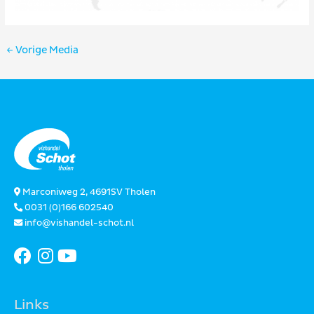
Bericht
←
Vorige Media
navigatie
Marconiweg 2, 4691SV Tholen
0031 (0)166 602540
info@vishandel-schot.nl
Links