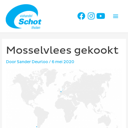
Ga
naar
Hoo
de
inhoud
Mosselvlees gekookt
Door
Sander Deurloo
/
6 mei 2020