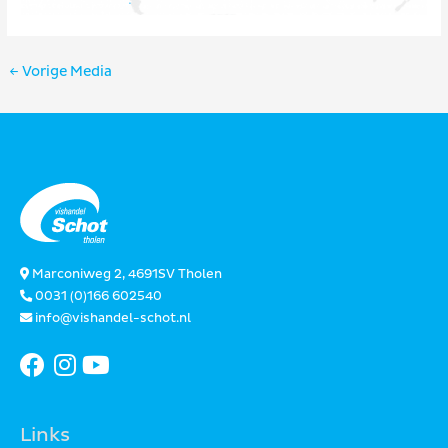
Bericht
←
Vorige Media
navigatie
Marconiweg 2, 4691SV Tholen
0031 (0)166 602540
info@vishandel-schot.nl
Links