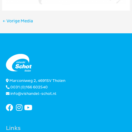
Bericht
←
Vorige Media
navigatie
Marconiweg 2, 4691SV Tholen
0031 (0)166 602540
info@vishandel-schot.nl
Links