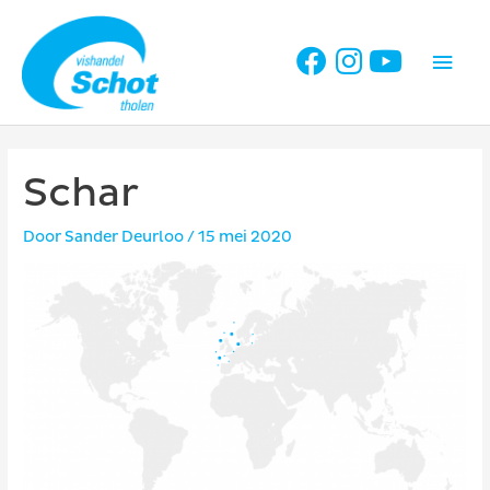
Ga
naar
Hoo
de
inhoud
Schar
Door
Sander Deurloo
/
15 mei 2020