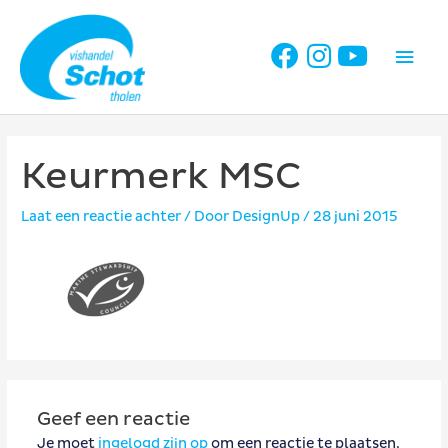
Ga
naar
Hoo
de
inhoud
Keurmerk MSC
Laat een reactie achter
/ Door
DesignUp
/
28 juni 2015
Geef een reactie
Je moet
ingelogd zijn op
om een reactie te plaatsen.