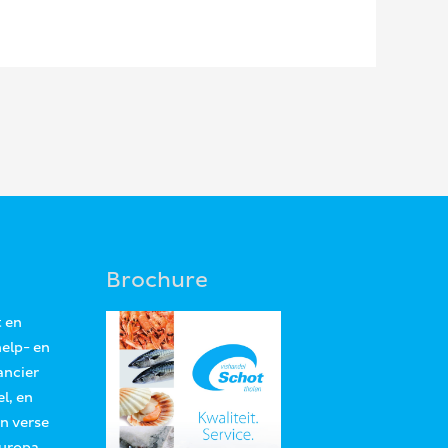
Brochure
t en
help- en
ancier
l, en
an verse