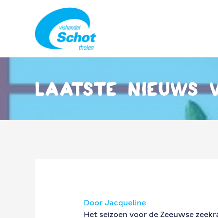
Ga
naar
de
inhoud
Laatste nieuws v
Door
Jacqueline
Het seizoen voor de Zeeuwse zeekraa