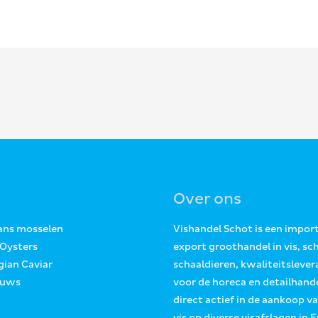
Over ons
Jans mosselen
Vishandel Schot is een impor
 Oysters
export groothandel in vis, sc
gian Caviar
schaaldieren, kwaliteitslever
euws
voor de horeca en detailhande
direct actief in de aankoop v