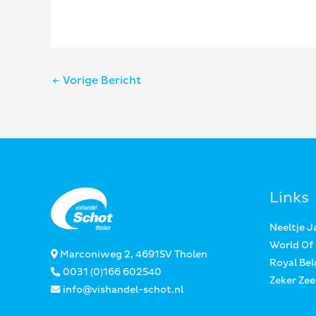
Bericht
←
Vorige Bericht
navigatie
Links
Neeltje 
World Of
Marconiweg 2, 4691SV Tholen
Royal Bel
0031 (0)166 602540
Zeker Ze
info@vishandel-schot.nl