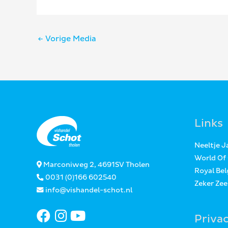
Bericht
←
Vorige Media
navigatie
Links
Neeltje 
World Of
Marconiweg 2, 4691SV Tholen
Royal Bel
0031 (0)166 602540
Zeker Ze
info@vishandel-schot.nl
Priva