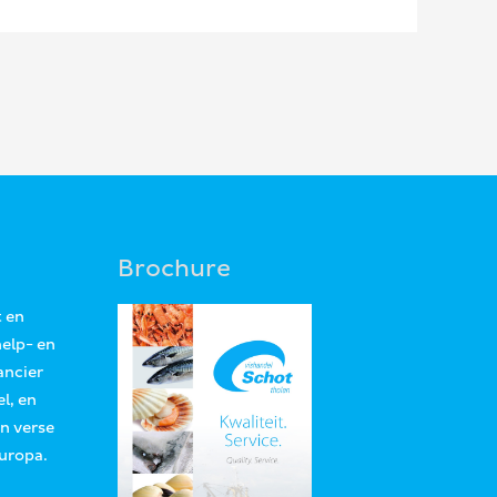
Brochure
t en
help- en
ancier
l, en
an verse
Europa.