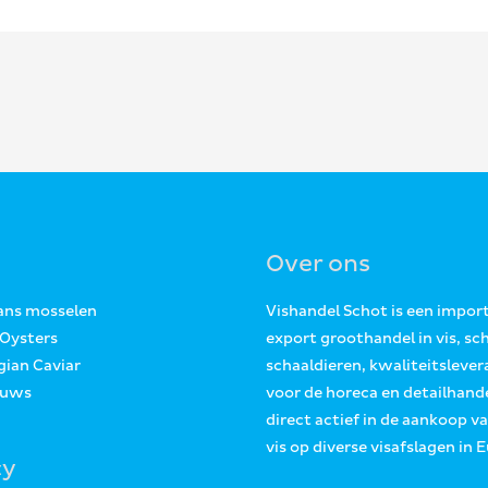
Over ons
Jans mosselen
Vishandel Schot is een impor
 Oysters
export groothandel in vis, sc
gian Caviar
schaaldieren, kwaliteitslever
euws
voor de horeca en detailhande
direct actief in de aankoop v
vis op diverse visafslagen in 
cy