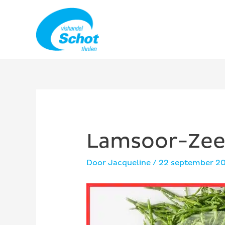
Ga
naar
de
inhoud
Lamsoor-Zee
Door
Jacqueline
/
22 september 2