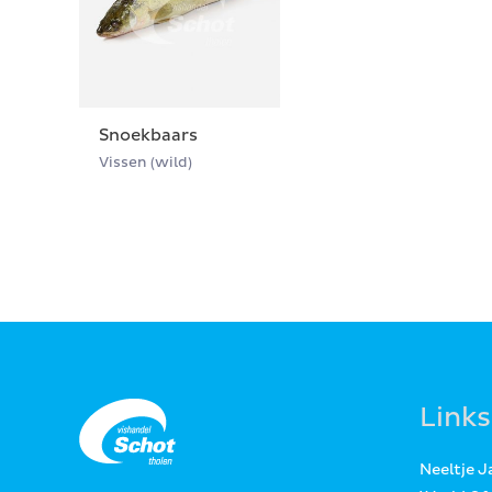
Snoekbaars
Vissen (wild)
Links
Neeltje 