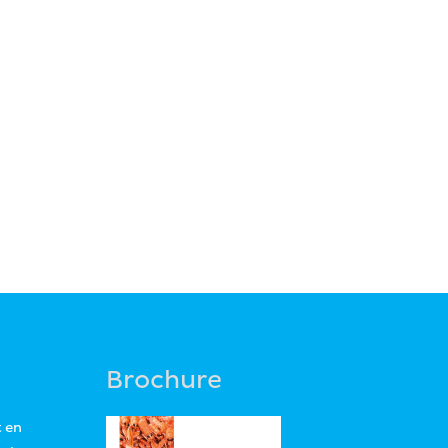
Brochure
t en