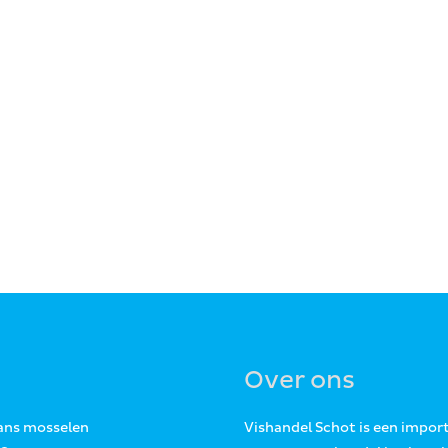
Over ons
Jans mosselen
Vishandel Schot is een impor