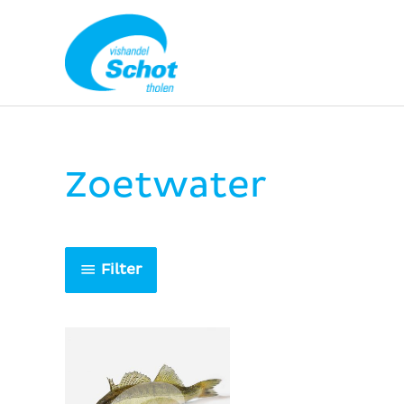
Ga
naar
de
inhoud
Zoetwater
Filter