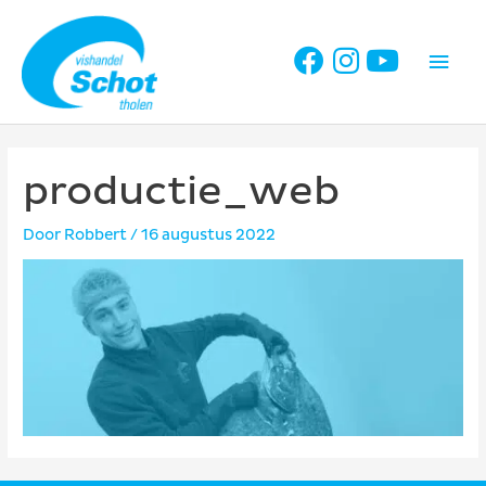
Ga
naar
Hoo
de
inhoud
productie_web
Door
Robbert
/
16 augustus 2022