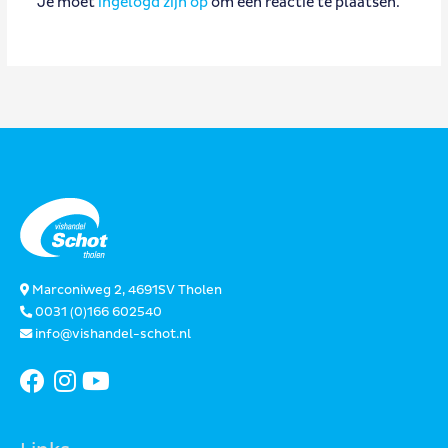
Je moet
ingelogd zijn op
om een reactie te plaatsen.
Marconiweg 2, 4691SV Tholen
0031 (0)166 602540
info@vishandel-schot.nl