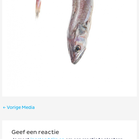
Bericht
←
Vorige Media
navigatie
Geef een reactie