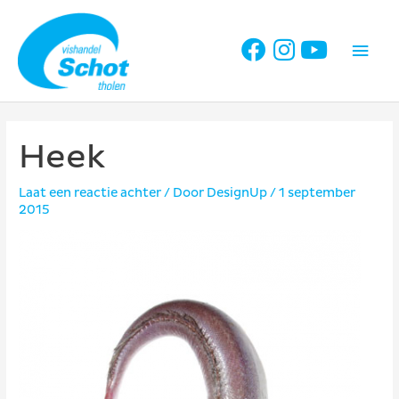
Ga
naar
Hoo
de
inhoud
Heek
Laat een reactie achter
/ Door
DesignUp
/
1 september
2015