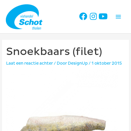
Ga
naar
Hoo
de
inhoud
Snoekbaars (filet)
Laat een reactie achter
/ Door
DesignUp
/
1 oktober 2015