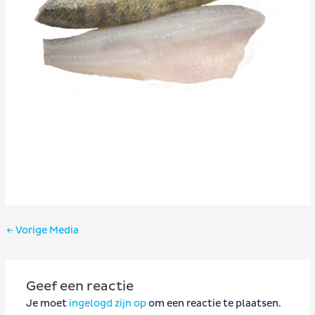
Bericht
←
Vorige Media
navigatie
Geef een reactie
Je moet
ingelogd zijn op
om een reactie te plaatsen.