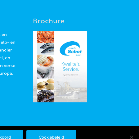
Brochure
t en
help- en
ancier
l, en
an verse
Europa.
koord
Cookiebeleid