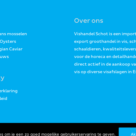
Over ons
Jans mosselen
Vishandel Schot is een impor
 Oysters
export groothandel in vis, sc
gian Caviar
schaaldieren, kwaliteitslever
euws
voor de horeca en detailhande
direct actief in de aankoop v
vis op diverse visafslagen in 
cy
erklaring
leid
s om je een zo goed mogelijke gebruikerservaring te geven.
Ak