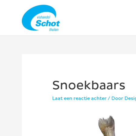
Ga
naar
de
inhoud
Snoekbaars
Laat een reactie achter
/ Door
Des