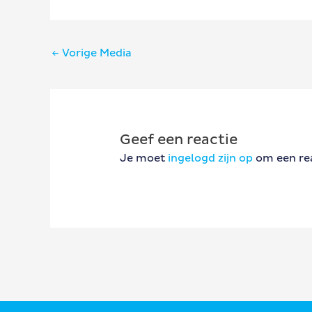
Bericht
←
Vorige Media
navigatie
Geef een reactie
Je moet
ingelogd zijn op
om een rea