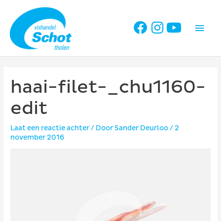
Ga
naar
Hoo
de
inhoud
haai-filet-_chu1160-
edit
Laat een reactie achter
/ Door
Sander Deurloo
/
2
november 2016