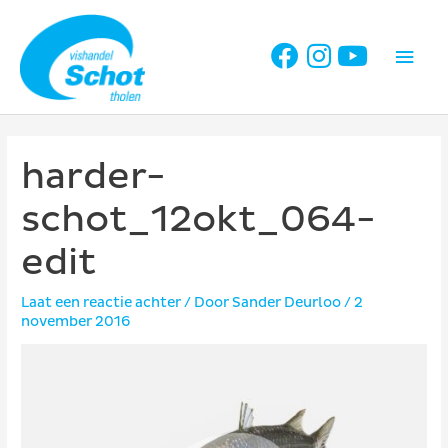
Ga
naar
Hoo
de
inhoud
harder-
schot_12okt_064-
edit
Laat een reactie achter
/ Door
Sander Deurloo
/
2
november 2016