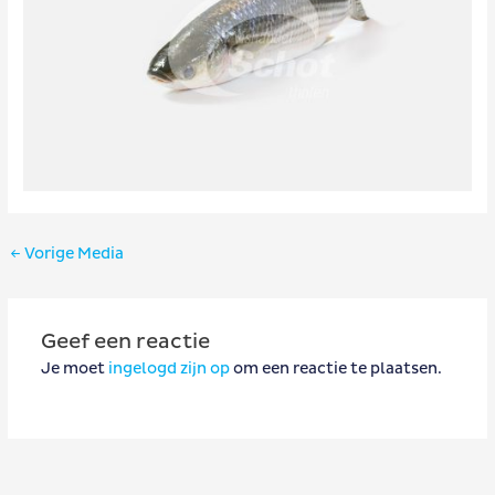
Bericht
←
Vorige Media
navigatie
Geef een reactie
Je moet
ingelogd zijn op
om een reactie te plaatsen.