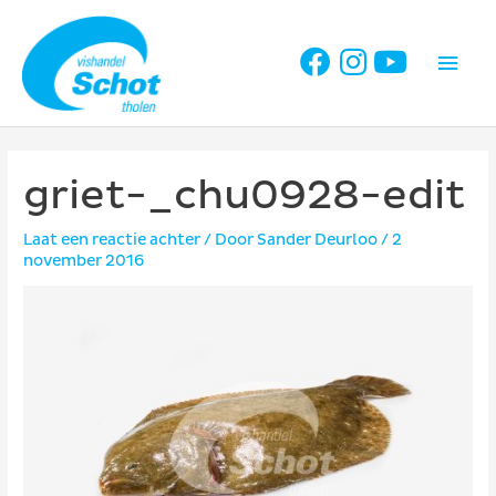
Ga
naar
Hoo
de
inhoud
griet-_chu0928-edit
Laat een reactie achter
/ Door
Sander Deurloo
/
2
november 2016