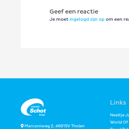
Geef een reactie
Je moet
ingelogd zijn op
om een rea
Links
Neeltje 
World Of
Marconiweg 2, 4691SV Tholen