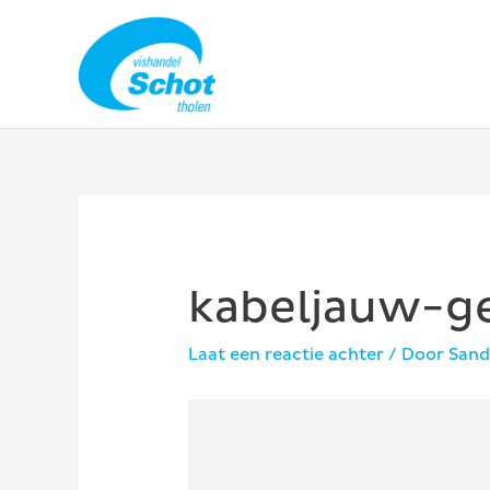
Ga
naar
de
inhoud
kabeljauw-g
Laat een reactie achter
/ Door
Sand