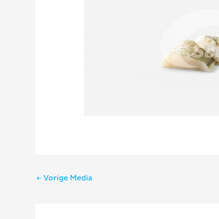
Bericht
←
Vorige Media
navigatie