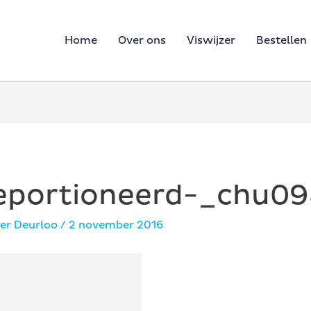
Home
Over ons
Viswijzer
Bestellen
eportioneerd-_chu09
er Deurloo
/
2 november 2016