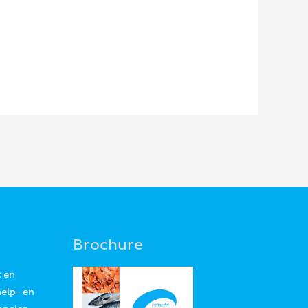
Brochure
t en
help- en