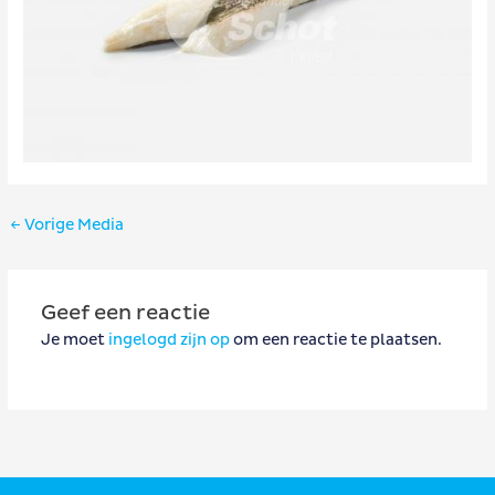
Bericht
←
Vorige Media
navigatie
Geef een reactie
Je moet
ingelogd zijn op
om een reactie te plaatsen.