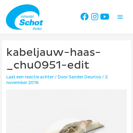
Ga
naar
Hoo
de
inhoud
kabeljauw-haas-
_chu0951-edit
Laat een reactie achter
/ Door
Sander Deurloo
/
2
november 2016