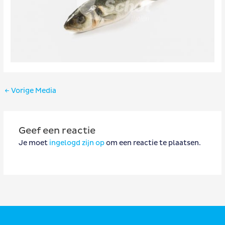
Bericht
←
Vorige Media
navigatie
Geef een reactie
Je moet
ingelogd zijn op
om een reactie te plaatsen.