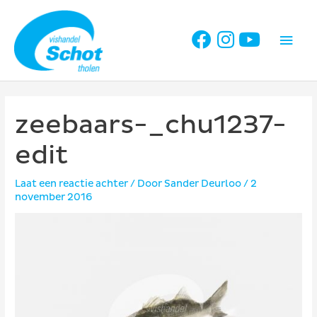
Ga
naar
Hoo
de
inhoud
zeebaars-_chu1237-
edit
Laat een reactie achter
/ Door
Sander Deurloo
/
2
november 2016