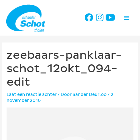
Ga
naar
Hoo
de
inhoud
zeebaars-panklaar-
schot_12okt_094-
edit
Laat een reactie achter
/ Door
Sander Deurloo
/
2
november 2016