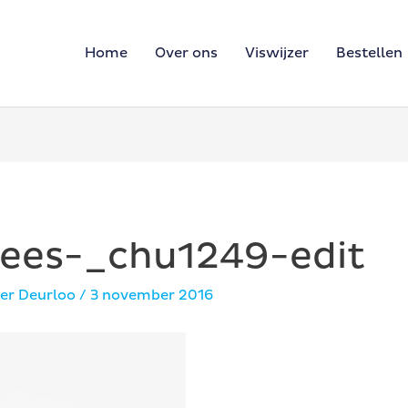
Home
Over ons
Viswijzer
Bestellen
dees-_chu1249-edit
er Deurloo
/
3 november 2016