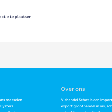
ctie te plaatsen.
Over ons
Jans mosselen
Vishandel Schot is een impor
 Oysters
export groothandel in vis, sc