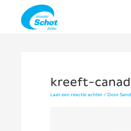
Ga
naar
de
inhoud
kreeft-cana
Laat een reactie achter
/ Door
Sand