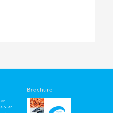
Brochure
t en
help- en