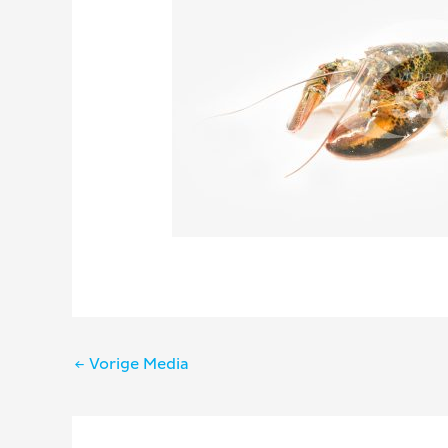
Bericht
←
Vorige Media
navigatie