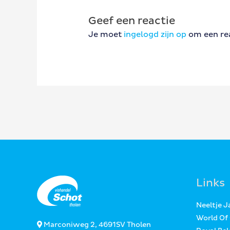
Geef een reactie
Je moet
ingelogd zijn op
om een rea
Links
Neeltje 
World Of
Marconiweg 2, 4691SV Tholen