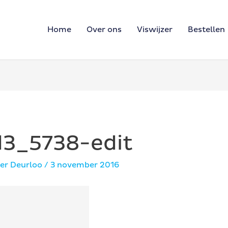
Home
Over ons
Viswijzer
Bestellen
d3_5738-edit
er Deurloo
/
3 november 2016