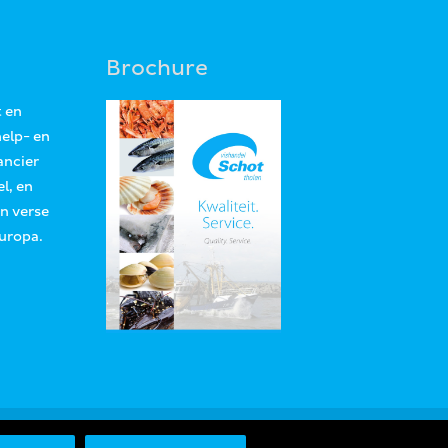
Brochure
t en
help- en
ancier
l, en
an verse
Europa.