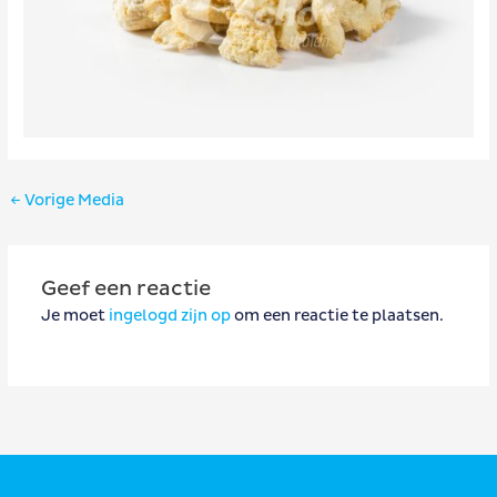
Bericht
←
Vorige Media
navigatie
Geef een reactie
Je moet
ingelogd zijn op
om een reactie te plaatsen.