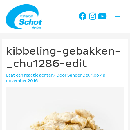
Ga
naar
Hoo
de
inhoud
kibbeling-gebakken-
_chu1286-edit
Laat een reactie achter
/ Door
Sander Deurloo
/
9
november 2016