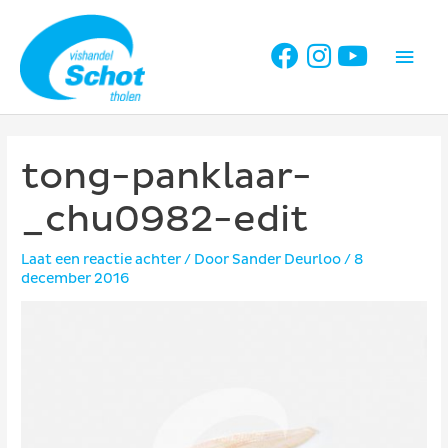
Ga
naar
Hoo
de
inhoud
tong-panklaar-
_chu0982-edit
Laat een reactie achter
/ Door
Sander Deurloo
/
8
december 2016