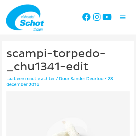
Ga
naar
Hoo
de
inhoud
scampi-torpedo-
_chu1341-edit
Laat een reactie achter
/ Door
Sander Deurloo
/
28
december 2016