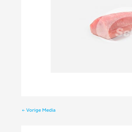
Bericht
←
Vorige Media
navigatie