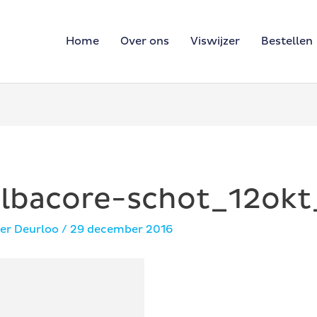
Home
Over ons
Viswijzer
Bestellen
-albacore-schot_12ok
er Deurloo
/
29 december 2016