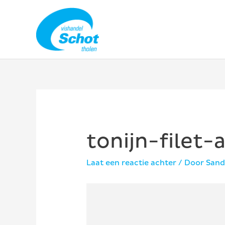
Ga
naar
de
inhoud
tonijn-filet
Laat een reactie achter
/ Door
Sand