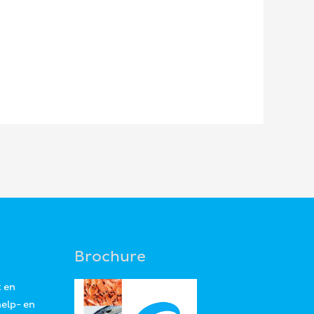
Brochure
t en
help- en