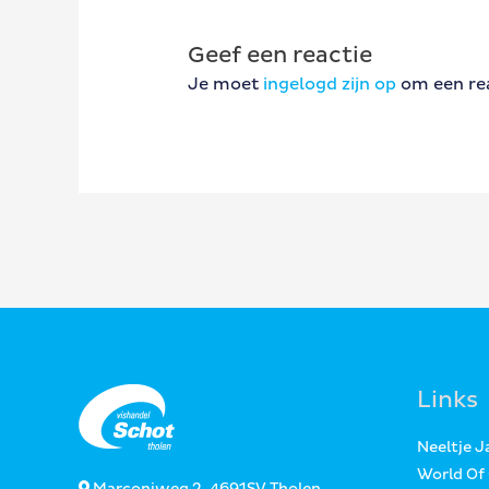
Geef een reactie
Je moet
ingelogd zijn op
om een rea
Links
Neeltje 
World Of