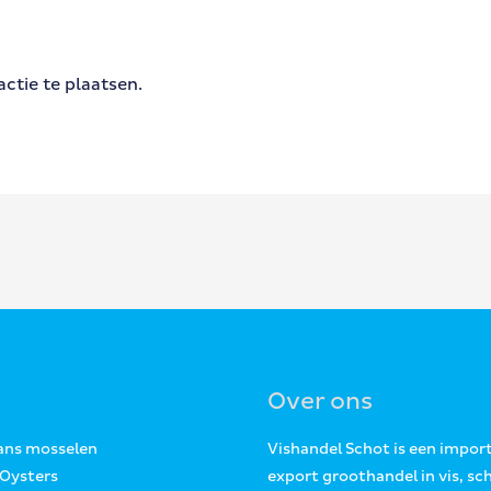
ctie te plaatsen.
Over ons
Jans mosselen
Vishandel Schot is een impor
 Oysters
export groothandel in vis, sc