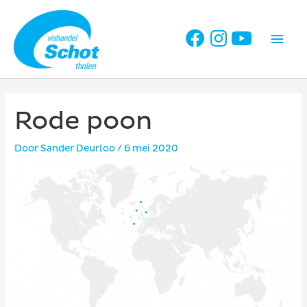
Ga
naar
Hoo
de
inhoud
Rode poon
Door
Sander Deurloo
/
6 mei 2020