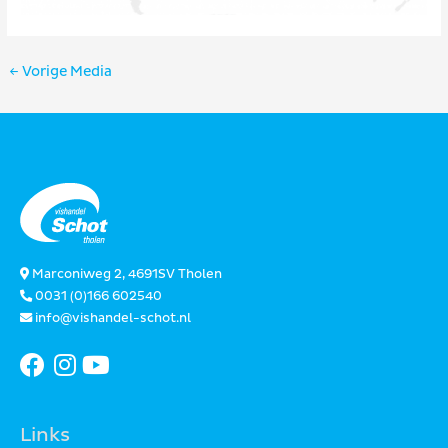
Bericht
←
Vorige Media
navigatie
Marconiweg 2, 4691SV Tholen
0031 (0)166 602540
info@vishandel-schot.nl
Links