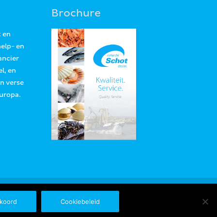
Brochure
t en
help- en
ancier
l, en
an verse
Europa.
koord
Cookiebeleid