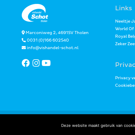
Links
Neeltje 
World Of
Marconiweg 2, 4691SV Tholen
Royal Bel
0031 (0)166 602540
Zeker Ze
info@vishandel-schot.nl
Priva
Privacy v
Cookiebe
Deze website maakt gebruik van cookie