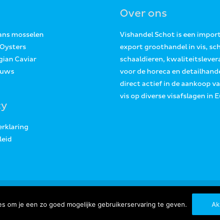
Over ons
Jans mosselen
Vishandel Schot is een impor
 Oysters
export groothandel in vis, sc
gian Caviar
schaaldieren, kwaliteitslever
euws
voor de horeca en detailhande
direct actief in de aankoop v
vis op diverse visafslagen in 
cy
erklaring
leid
Copyright © 2026
Vishandel Schot Tholen
s om je een zo goed mogelijke gebruikerservaring te geven.
Ak