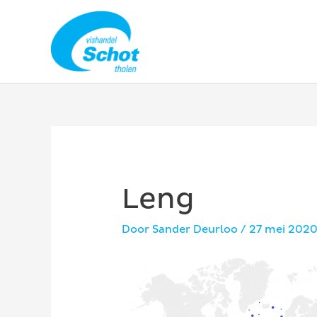
Ga
naar
de
inhoud
Leng
Door
Sander Deurloo
/
27 mei 202