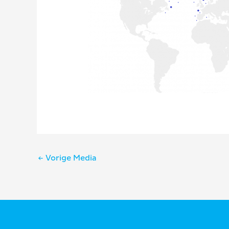
Bericht
←
Vorige Media
navigatie