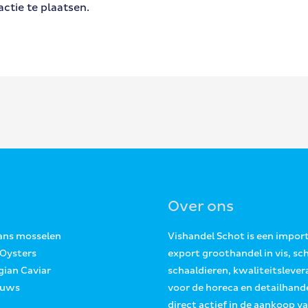
ctie te plaatsen.
Over ons
Jans mosselen
Vishandel Schot is een impor
 Oysters
export groothandel in vis, sc
gian Caviar
schaaldieren, kwaliteitslever
euws
voor de horeca en detailhande
direct actief in de aankoop v