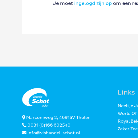
Je moet
ingelogd zijn op
om een rea
Links
Neeltje 
World Of
Marconiweg 2, 4691SV Tholen
Royal Bel
0031 (0)166 602540
Zeker Ze
info@vishandel-schot.nl