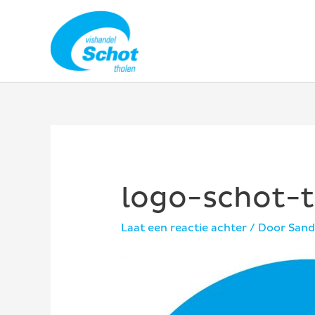
Ga
naar
de
inhoud
logo-schot-
Laat een reactie achter
/ Door
Sand