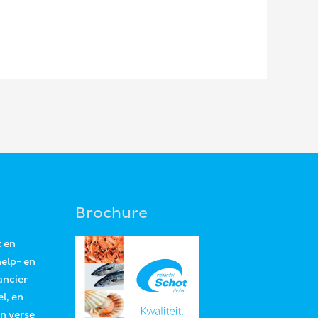
Brochure
t en
help- en
ancier
l, en
an verse