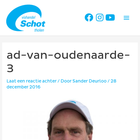
Ga
naar
Hoo
de
inhoud
ad-van-oudenaarde-
3
Laat een reactie achter
/ Door
Sander Deurloo
/
28
december 2016