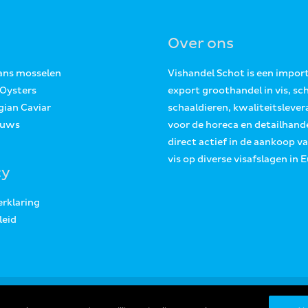
Over ons
Jans mosselen
Vishandel Schot is een impor
 Oysters
export groothandel in vis, sc
gian Caviar
schaaldieren, kwaliteitslever
euws
voor de horeca en detailhande
direct actief in de aankoop v
vis op diverse visafslagen in 
cy
erklaring
leid
Copyright © 2026
Vishandel Schot Tholen