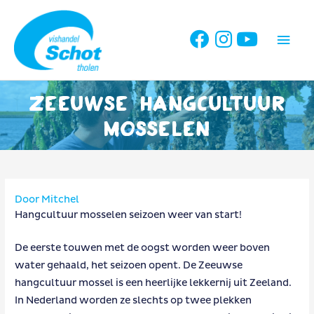
Ga
naar
Hoo
de
inhoud
Zeeuwse hangcultuur
mosselen
Door
Mitchel
Hangcultuur mosselen seizoen weer van start!
De eerste touwen met de oogst worden weer boven
water gehaald, het seizoen opent. De Zeeuwse
hangcultuur mossel is een heerlijke lekkernij uit Zeeland.
In Nederland worden ze slechts op twee plekken