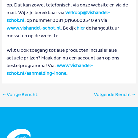
op. Dat kan zowel telefonisch, via onze website en via de
mail. Wij zijn bereikbaar via
verkoop@vishandel-
schot.nl
,
op nummer 0031(0)166602540 en via
www.vishandel-schot.nl
. Bekijk
hier
de hangcultuur
mosselen op de website.
Wilt u ook toegang tot alle producten inclusief alle
actuele prijzen? Maak dan nu een account aan op ons
bestelprogramma! Via:
www.vishandel-
schot.nl/aanmelding-inone
.
Bericht
←
Vorige Bericht
Volgende Bericht
→
navigatie