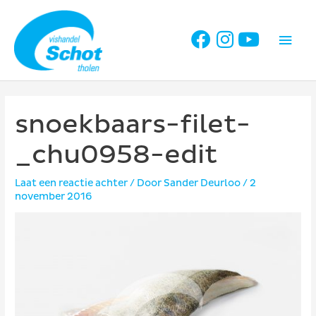
Ga
naar
Hoo
de
inhoud
snoekbaars-filet-
_chu0958-edit
Laat een reactie achter
/ Door
Sander Deurloo
/
2
november 2016