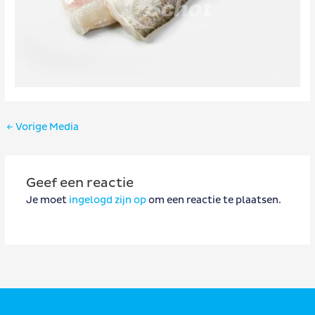
Bericht
←
Vorige Media
navigatie
Geef een reactie
Je moet
ingelogd zijn op
om een reactie te plaatsen.