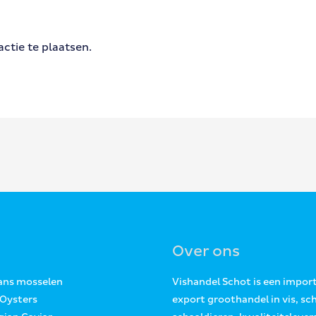
ctie te plaatsen.
Over ons
Jans mosselen
Vishandel Schot is een impor
 Oysters
export groothandel in vis, sc