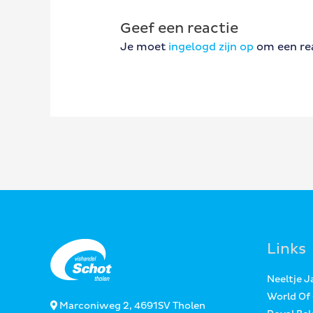
Geef een reactie
Je moet
ingelogd zijn op
om een rea
Links
Neeltje 
World Of
Marconiweg 2, 4691SV Tholen