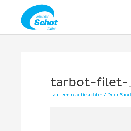
Ga
naar
de
inhoud
tarbot-filet
Laat een reactie achter
/ Door
Sand