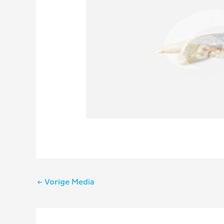
Bericht
←
Vorige Media
navigatie