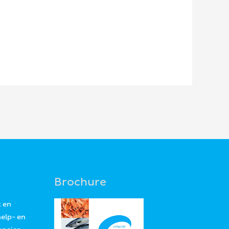
Brochure
t en
help- en