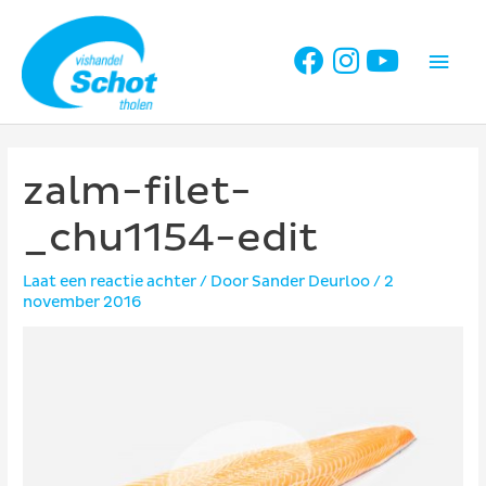
Ga
naar
Hoo
de
inhoud
zalm-filet-
_chu1154-edit
Laat een reactie achter
/ Door
Sander Deurloo
/
2
november 2016