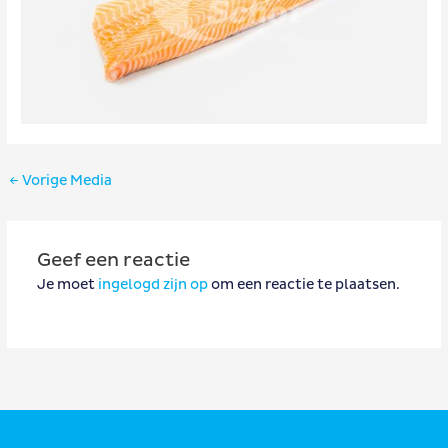
Bericht
←
Vorige Media
navigatie
Geef een reactie
Je moet
ingelogd zijn op
om een reactie te plaatsen.