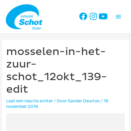
Ga
naar
Hoo
de
inhoud
mosselen-in-het-
zuur-
schot_12okt_139-
edit
Laat een reactie achter
/ Door
Sander Deurloo
/
16
november 2016